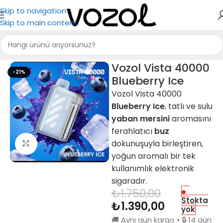
Skip to navigation
Skip to main content
Ana Sayfa
Puff Bar
Vozol Vista 40000
-21%
Blueberry Ice
Vozol Vista 40000
Blueberry Ice
, tatlı ve sulu
yaban mersini
aromasını
ferahlatıcı
buz
dokunuşuyla birleştiren,
Büyütmek için tıkla
yoğun aromalı bir tek
kullanımlık elektronik
sigaradır.
₺
1.750,00
Stokta
₺
1.390,00
yok
🚚 Aynı gün kargo • 🔒 14 gün