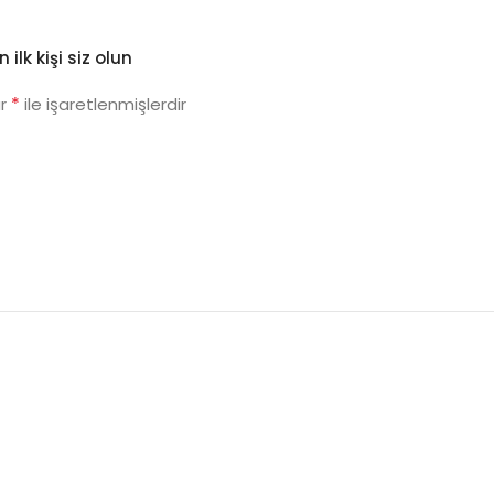
lk kişi siz olun
*
ar
ile işaretlenmişlerdir