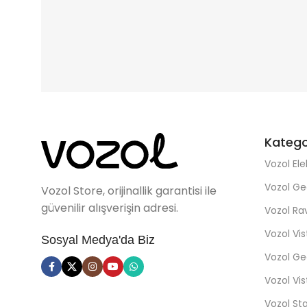
Katego
Vozol Ele
Vozol Ge
Vozol Store, orijinallik garantisi ile
güvenilir alışverişin adresi.
Vozol R
Vozol Vi
Sosyal Medya'da Biz
Vozol Ge
Vozol Vi
Vozol St