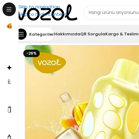
Skip to navigation
Skip to main content
Hakkımızda
QR Sorgula
Kargo & Teslim
Kategoriler
Ana Sayfa
Vozol Rave 40000
Vozol Rave 40000 M
-26%