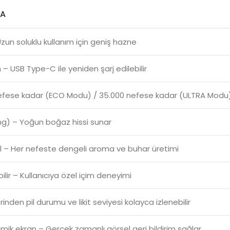
MA
zun soluklu kullanım için geniş hazne
– USB Type-C ile yeniden şarj edilebilir
efese kadar (ECO Modu) / 35.000 nefese kadar (ULTRA Modu
g) – Yoğun boğaz hissi sunar
l – Her nefeste dengeli aroma ve buhar üretimi
ilir – Kullanıcıya özel içim deneyimi
rinden pil durumu ve likit seviyesi kolayca izlenebilir
mik ekran – Gerçek zamanlı görsel geri bildirim sağlar