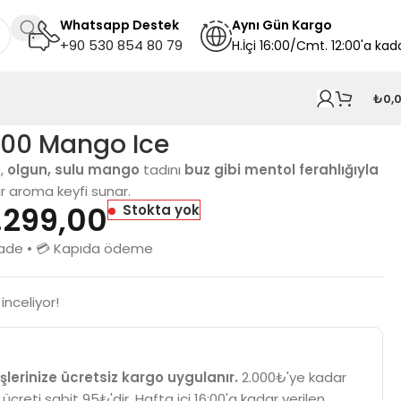
Whatsapp Destek
A
ynı
Gün Kargo
+90 530 854 80 79
H.İçi 16:00/Cmt. 12:00'a kad
₺
0,
000 Mango Ice
,
olgun, sulu mango
tadını
buz gibi mentol ferahlığıyla
ir aroma keyfi sunar.
.299,00
Stokta yok
n iade • 💳 Kapıda ödeme
inceliyor!
şlerinize ücretsiz kargo uygulanır.
2.000₺'ye kadar
 ücreti sabit 95₺'dir. Hafta içi 16:00'a kadar verilen