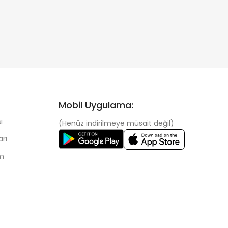
Mobil Uygulama:
ı
(Henüz indirilmeye müsait değil)
arı
im