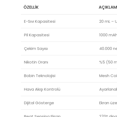
ÖZELLIK
AÇIKLA
E-Sıvı Kapasitesi
20 mL – U
Pil Kapasitesi
1000 mAh 
Çekim Sayısı
40.000 n
Nikotin Oranı
%5 (50 m
Bobin Teknolojisi
Mesh Coi
Hava Akışı Kontrolü
Ayarlanab
Dijital Gösterge
Ekran üze
Beat Sensing Ekran
270° dina