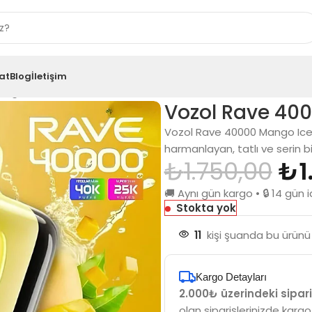
at
Blog
İletişim
ango Ice
Vozol Rave 40
Vozol Rave 40000 Mango Ice
harmanlayan, tatlı ve serin b
₺
1.750,00
₺
1
🚚 Aynı gün kargo • 🔒 14 gü
Stokta yok
11
kişi şuanda bu ürünü 
Kargo Detayları
2.000₺ üzerindeki sipari
olan siparişlerinizde kargo