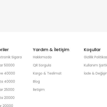
riler
Yardım & İletişim
Koşullar
ktronik Sigara
Hakkımızda
Gizlilik Politikas
ar 50000
QR Sorgula
Kullanım Şartl
ave 40000
Kargo & Teslimat
İade & Değiş
sta 40000
Blog
ar 25000
İletişim
sta 20000
ar 20000