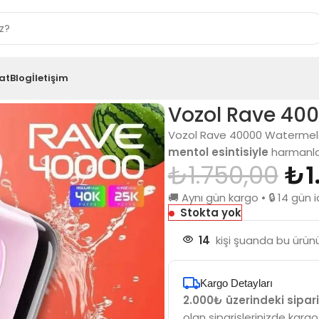
at
Blog
İletişim
 Ice
Vozol Rave 40
Vozol Rave 40000 Watermel
mentol esintisiyle
harmanlay
₺
1.750,00
₺
1
🚚 Aynı gün kargo • 🔒 14 gü
Stokta yok
14
kişi şuanda bu ürünü
Kargo Detayları
2.000₺ üzerindeki sipari
olan siparişlerinizde kargo