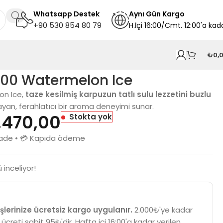
Whatsapp Destek
A
ynı
Gün Kargo
+90 530 854 80 79
H.İçi 16:00/Cmt. 12:00'a kad
₺
0,
000 Watermelon Ice
on Ice,
taze kesilmiş karpuzun tatlı sulu lezzetini
buzlu
an, ferahlatıcı bir aroma deneyimi sunar.
.470,00
Stokta yok
n iade • 💳 Kapıda ödeme
 inceliyor!
şlerinize ücretsiz kargo uygulanır.
2.000₺'ye kadar
 ücreti sabit 95₺'dir. Hafta içi 16:00'a kadar verilen