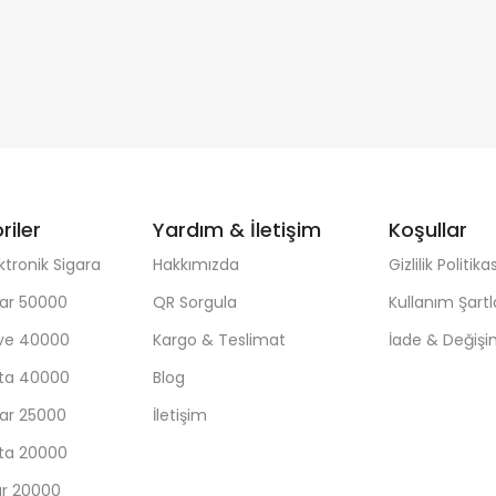
riler
Yardım & İletişim
Koşullar
ktronik Sigara
Hakkımızda
Gizlilik Politikas
ar 50000
QR Sorgula
Kullanım Şartl
ave 40000
Kargo & Teslimat
İade & Değiş
sta 40000
Blog
ar 25000
İletişim
sta 20000
ar 20000