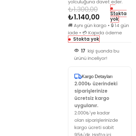
yolculuğuna davet eder.
₺
1.300,00
Stokta
₺
1.140,00
yok
🚚 Aynı gün kargo • 🔒 14 gün
iade • 💳 Kapıda ödeme
Stokta yok
17
kişi şuanda bu
ürünü inceliyor!
Kargo Detayları
2.000₺ üzerindeki
siparişlerinize
ücretsiz kargo
uygulanır.
2.000₺'ye kadar
olan siparişlerinizde
kargo ücreti sabit
95₺'dir. Hafta içi