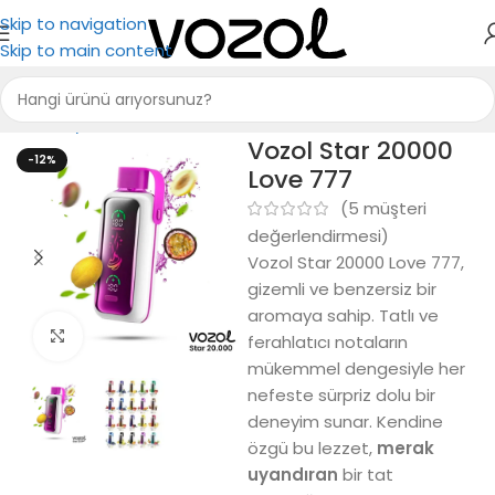
Skip to navigation
Skip to main content
Ana Sayfa
Vozol Star 20000
Vozol Star 20000
-12%
Love 777
(
5
müşteri
değerlendirmesi)
Vozol Star 20000 Love 777,
gizemli ve benzersiz bir
aromaya sahip. Tatlı ve
Büyütmek için tıkla
ferahlatıcı notaların
mükemmel dengesiyle her
nefeste sürpriz dolu bir
deneyim sunar. Kendine
özgü bu lezzet,
merak
uyandıran
bir tat