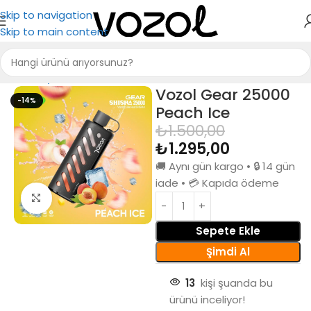
Skip to navigation
Skip to main content
Ana Sayfa
Puff Bar
Vozol Gear 25000
-14%
Peach Ice
₺
1.500,00
₺
1.295,00
🚚 Aynı gün kargo • 🔒 14 gün
iade • 💳 Kapıda ödeme
Büyütmek için tıkla
Sepete Ekle
Şimdi Al
13
kişi şuanda bu
ürünü inceliyor!