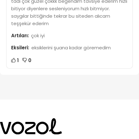
tadı çok güzel çokkk beğendim tavsiye ederim hızlı
bitiyor diyenlere sesleniyorum hızlı bitmiyor.
saygılar bittiğinde tekrar bu siteden alıcam
teşşekür ederim
Artıları:
çok iyi
Eksileri:
eksiklerini şuana kadar göremedim
1
0