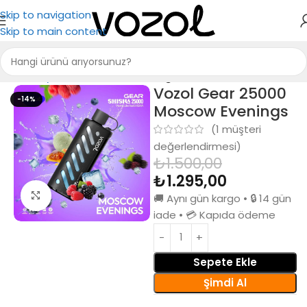
Skip to navigation
Skip to main content
Ana Sayfa
Vozol Elektronik Sigara
Vozol Gear 25000
-14%
Moscow Evenings
(
1
müşteri
değerlendirmesi)
₺
1.500,00
₺
1.295,00
Büyütmek için tıkla
🚚 Aynı gün kargo • 🔒 14 gün
iade • 💳 Kapıda ödeme
Sepete Ekle
Şimdi Al