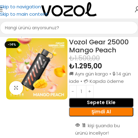
Skip to navigation
Skip to main content
Ana Sayfa
Puff Bar
Vozol Gear 25000
-14%
Mango Peach
₺
1.500,00
₺
1.295,00
🚚 Aynı gün kargo • 🔒 14 gün
iade • 💳 Kapıda ödeme
Büyütmek için tıkla
Sepete Ekle
Şimdi Al
11
kişi şuanda bu
ürünü inceliyor!