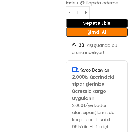
iade • 💳 Kapıda ödeme
Sepete Ekle
Şimdi Al
20
kişi şuanda bu
ürünü inceliyor!
Kargo Detayları
2.000₺ üzerindeki
siparişlerinize
ücretsiz kargo
uygulanır.
2.000₺'ye kadar
olan siparişlerinizde
kargo ücreti sabit
95₺'dir. Hafta içi