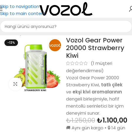
Skip to navigation
Skip to main content
Ana Sayfa
Vozol 20000
Vozol Gear Power
-12%
20000 Strawberry
Kiwi
(
1
müşteri
değerlendirmesi)
Vozol Gear Power 20000
Büyütmek için tıkla
Strawberry Kiwi,
tatlı çilek
ve
ekşi kivi aromalarının
dengeli birleşimiyle, hafif
mentollü serinletici bir içim
deneyimi sunar.
₺
1.250,00
₺
1.100,00
🚚 Aynı gün kargo • 🔒 14 gün