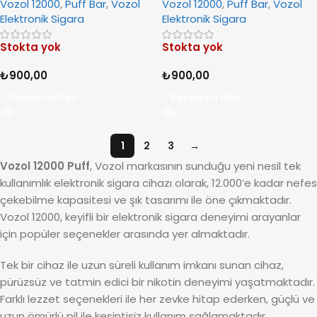
Vozol 12000
,
Puff Bar
,
Vozol
Vozol 12000
,
Puff Bar
,
Vozol
Elektronik Sigara
Elektronik Sigara
Stokta yok
Stokta yok
₺
900,00
₺
900,00
Devamını Oku
Devamını Oku
1
2
3
→
Vozol 12000 Puff
, Vozol markasının sunduğu yeni nesil tek
kullanımlık elektronik sigara cihazı olarak, 12.000’e kadar nefes
çekebilme kapasitesi ve şık tasarımı ile öne çıkmaktadır.
Vozol 12000, keyifli bir elektronik sigara deneyimi arayanlar
için popüler seçenekler arasında yer almaktadır.
Tek bir cihaz ile uzun süreli kullanım imkanı sunan cihaz,
pürüzsüz ve tatmin edici bir nikotin deneyimi yaşatmaktadır.
Farklı lezzet seçenekleri ile her zevke hitap ederken, güçlü ve
uzun ömürlü pil ile kesintisiz kullanım sağlamaktadır.