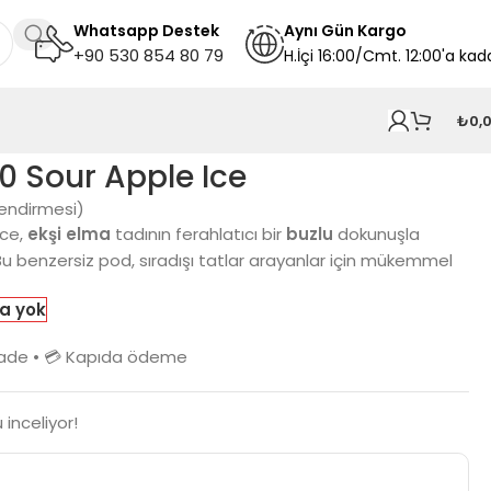
Whatsapp Destek
A
ynı
Gün Kargo
+90 530 854 80 79
H.İçi 16:00/Cmt. 12:00'a kad
₺
0,
0 Sour Apple Ice
endirmesi)
Ice,
ekşi elma
tadının ferahlatıcı bir
buzlu
dokunuşla
 Bu benzersiz pod, sıradışı tatlar arayanlar için mükemmel
a yok
n iade • 💳 Kapıda ödeme
 inceliyor!