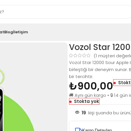
at
Blog
İletişim
e Ice
Vozol Star 1200
(
1
müşteri değerl
Vozol Star 12000 Sour Apple 
birleştiği bir deneyim sunar.
bir tercihtir.
₺
900,00
Stokt
🚚 Aynı gün kargo • 🔒 14 gü
Stokta yok
19
kişi şuanda bu ürünü
Kargo Detayları