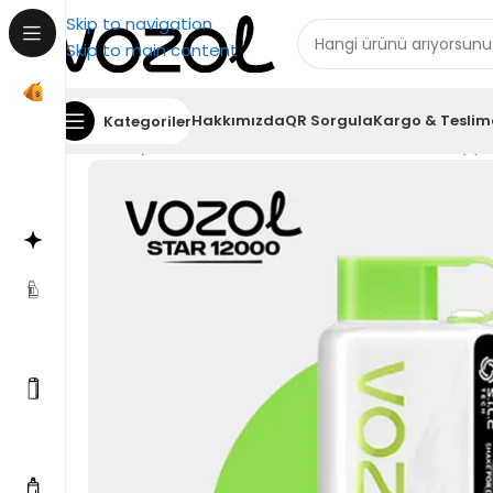
Skip to navigation
Skip to main content
Hakkımızda
QR Sorgula
Kargo & Teslim
Kategoriler
Ana Sayfa
Vozol 12000
Vozol Star 12000 Sour Appl