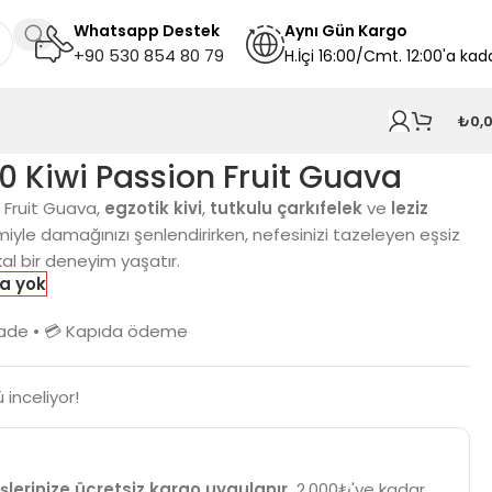
Whatsapp Destek
A
ynı
Gün Kargo
+90 530 854 80 79
H.İçi 16:00/Cmt. 12:00'a kad
₺
0,
0 Kiwi Passion Fruit Guava
 Fruit Guava,
egzotik kivi
,
tutkulu çarkıfelek
ve
leziz
iyle damağınızı şenlendirirken, nefesinizi tazeleyen eşsiz
kal bir deneyim yaşatır.
a yok
n iade • 💳 Kapıda ödeme
 inceliyor!
şlerinize ücretsiz kargo uygulanır.
2.000₺'ye kadar