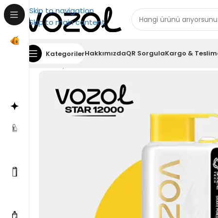
Skip to navigation
Skip to main content
Hakkımızda
QR Sorgula
Kargo & Teslim
Kategoriler
Ana Sayfa
Vozol 12000
Vozol Star 12000 Kiwi Passi