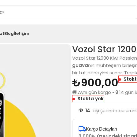
at
Blog
İletişim
on Fruit Guava
Vozol Star 1200
Vozol Star 12000 Kiwi Passion
guava
nın muhteşem birleşim
bir tat deneyimi sunar. Tropi
₺
900,00
Stokt
🚚 Aynı gün kargo • 🔒 14 gü
Stokta yok
14
kişi şuanda bu ürünü
Kargo Detayları
2.000₺ üzerindeki sipari