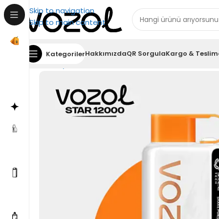
Skip to navigation
Skip to main content
Hakkımızda
QR Sorgula
Kargo & Teslim
Kategoriler
Ana Sayfa
Vozol 12000
Vozol Star 12000 Peach 