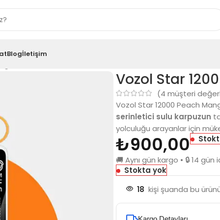
at
Blog
İletişim
Mango Watermelon
Vozol Star 12
(
4
müşteri değer
Vozol Star 12000 Peach Ma
serinletici sulu karpuzun
ta
yolculuğu arayanlar için mü
₺
900,00
Stokt
🚚 Aynı gün kargo • 🔒 14 gü
Stokta yok
18
kişi şuanda bu ürünü
Kargo Detayları