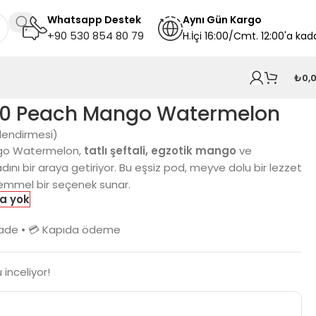
Whatsapp Destek
A
ynı
Gün Kargo
+90 530 854 80 79
H.İçi 16:00/Cmt. 12:00'a kad
₺
0,
000 Peach Mango Watermelon
lendirmesi)
ngo Watermelon,
tatlı şeftali,
egzotik mango
ve
dını bir araya getiriyor. Bu eşsiz pod, meyve dolu bir lezzet
kemmel bir seçenek sunar.
a yok
n iade • 💳 Kapıda ödeme
 inceliyor!