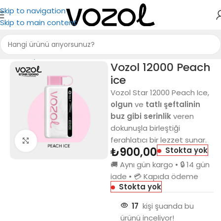
Skip to navigation
Skip to main content
Ana Sayfa
Vozol 12000
Vozol 12000 Peach
ice
Vozol Star 12000 Peach Ice,
olgun
ve
tatlı şeftalinin
buz gibi serinlik
veren
dokunuşla birleştiği
ferahlatıcı bir lezzet sunar.
Büyütmek için tıkla
₺
900,00
Stokta yok
🚚 Aynı gün kargo • 🔒 14 gün
iade • 💳 Kapıda ödeme
Stokta yok
17
kişi şuanda bu
ürünü inceliyor!