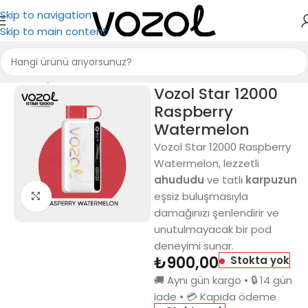
Skip to navigation
Skip to main content
Ana Sayfa
Vozol 12000
Vozol Star 12000
Raspberry
Watermelon
Vozol Star 12000 Raspberry
Watermelon, lezzetli
ahududu
ve tatlı
karpuzun
eşsiz buluşmasıyla
Büyütmek için tıkla
damağınızı şenlendirir ve
unutulmayacak bir pod
deneyimi sunar.
₺
900,00
Stokta yok
🚚 Aynı gün kargo • 🔒 14 gün
iade • 💳 Kapıda ödeme