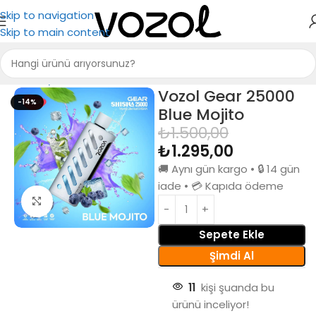
Skip to navigation
Skip to main content
Ana Sayfa
Puff Bar
Vozol Gear 25000
-14%
Blue Mojito
₺
1.500,00
₺
1.295,00
🚚 Aynı gün kargo • 🔒 14 gün
iade • 💳 Kapıda ödeme
Büyütmek için tıkla
Sepete Ekle
Şimdi Al
11
kişi şuanda bu
ürünü inceliyor!