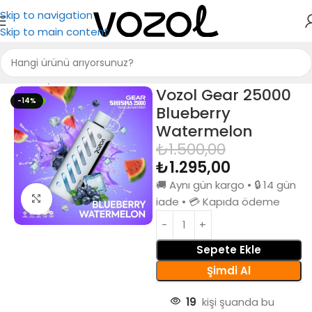
Skip to navigation
Skip to main content
Ana Sayfa
Puff Bar
Vozol Gear 25000
-14%
Blueberry
Watermelon
₺
1.500,00
₺
1.295,00
🚚 Aynı gün kargo • 🔒 14 gün
Büyütmek için tıkla
iade • 💳 Kapıda ödeme
Sepete Ekle
Şimdi Al
19
kişi şuanda bu