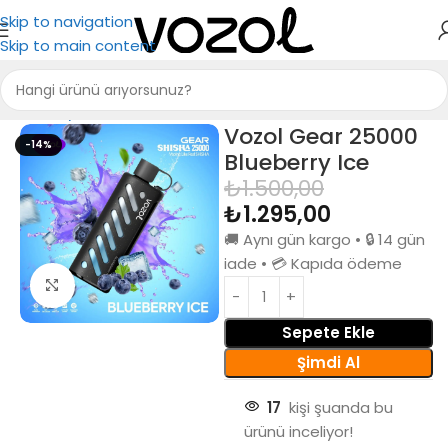
Skip to navigation
Skip to main content
Ana Sayfa
Puff Bar
Vozol Gear 25000
-14%
Blueberry Ice
₺
1.500,00
₺
1.295,00
🚚 Aynı gün kargo • 🔒 14 gün
iade • 💳 Kapıda ödeme
Büyütmek için tıkla
Sepete Ekle
Şimdi Al
17
kişi şuanda bu
ürünü inceliyor!