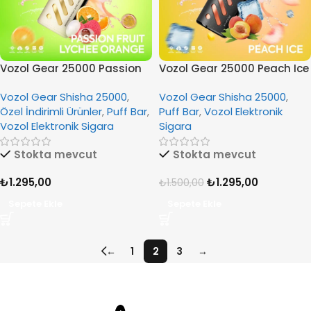
Vozol Gear 25000 Passion
Vozol Gear 25000 Peach Ice
Fruit Lychee Orange
Vozol Gear Shisha 25000
,
Vozol Gear Shisha 25000
,
Özel İndirimli Ürünler
,
Puff Bar
,
Puff Bar
,
Vozol Elektronik
Vozol Elektronik Sigara
Sigara
Stokta mevcut
Stokta mevcut
₺
1.295,00
₺
1.295,00
₺
1.500,00
Sepete Ekle
Sepete Ekle
←
1
2
3
→