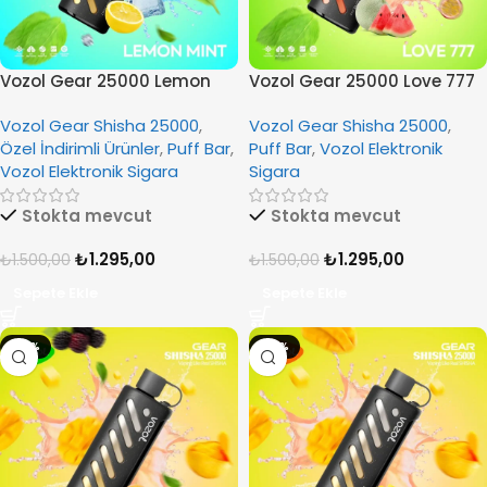
Vozol Gear 25000 Lemon
Vozol Gear 25000 Love 777
Mint
Vozol Gear Shisha 25000
,
Vozol Gear Shisha 25000
,
Özel İndirimli Ürünler
,
Puff Bar
,
Puff Bar
,
Vozol Elektronik
Vozol Elektronik Sigara
Sigara
Stokta mevcut
Stokta mevcut
₺
1.295,00
₺
1.295,00
₺
1.500,00
₺
1.500,00
Sepete Ekle
Sepete Ekle
-14%
-14%