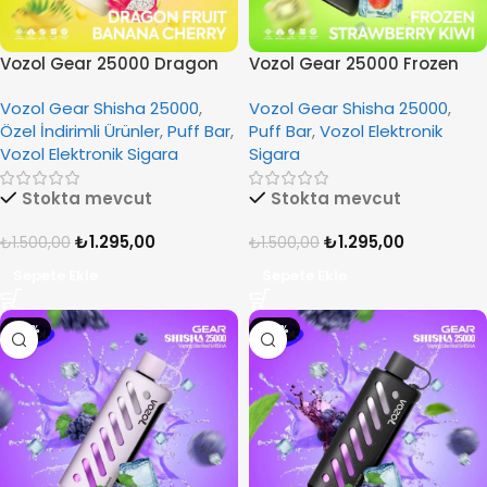
Vozol Gear 25000 Dragon
Vozol Gear 25000 Frozen
Fruit Banana Cherry
Strawberry Kiwi
Vozol Gear Shisha 25000
,
Vozol Gear Shisha 25000
,
Özel İndirimli Ürünler
,
Puff Bar
,
Puff Bar
,
Vozol Elektronik
Vozol Elektronik Sigara
Sigara
Stokta mevcut
Stokta mevcut
₺
1.295,00
₺
1.295,00
₺
1.500,00
₺
1.500,00
Sepete Ekle
Sepete Ekle
-14%
-14%