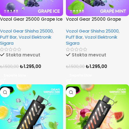
Vozol Gear 25000 Grape Ice
Vozol Gear 25000 Grape
Mint
Vozol Gear Shisha 25000
,
Vozol Gear Shisha 25000
,
Puff Bar
,
Vozol Elektronik
Puff Bar
,
Vozol Elektronik
Sigara
Sigara
Stokta mevcut
Stokta mevcut
₺
1.295,00
₺
1.295,00
₺
1.500,00
₺
1.500,00
Sepete Ekle
Sepete Ekle
-14%
-14%