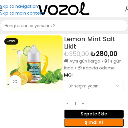
Skip to navigation
Skip to main content
Ana Sayfa
Vozol Likit
Lemon Mint Salt
-20%
Likit
₺
350,00
₺
280,00
🚚 Aynı gün kargo • 🔒 14 gün
iade • 💳 Kapıda ödeme
MG
Büyütmek için tıkla
Sepete Ekle
Şimdi Al