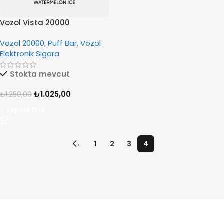
Vozol Vista 20000
Watermelon İce
Vozol 20000
,
Puff Bar
,
Vozol
Elektronik Sigara
Stokta mevcut
₺
1.025,00
₺
1.250,00
Sepete Ekle
←
1
2
3
4