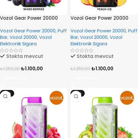
Vozol Gear Power 20000
Vozol Gear Power 20000
Mixed Berries
Peach Ice
Vozol Gear Power 20000
,
Puff
Vozol Gear Power 20000
,
Puff
Bar
,
Vozol 20000
,
Vozol
Bar
,
Vozol 20000
,
Vozol
Elektronik Sigara
Elektronik Sigara
Stokta mevcut
Stokta mevcut
₺
1.100,00
₺
1.100,00
₺
1.250,00
₺
1.250,00
Sepete Ekle
Sepete Ekle
-12%
-12%