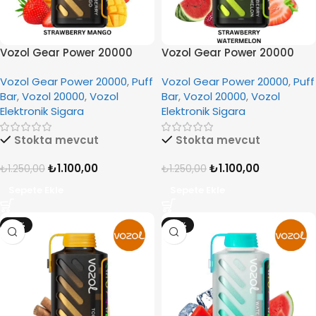
Vozol Gear Power 20000
Vozol Gear Power 20000
Strawberry Mango
Strawberry Watermelon
Vozol Gear Power 20000
,
Puff
Vozol Gear Power 20000
,
Puff
Bar
,
Vozol 20000
,
Vozol
Bar
,
Vozol 20000
,
Vozol
Elektronik Sigara
Elektronik Sigara
Stokta mevcut
Stokta mevcut
₺
1.100,00
₺
1.100,00
₺
1.250,00
₺
1.250,00
Sepete Ekle
Sepete Ekle
-12%
-12%