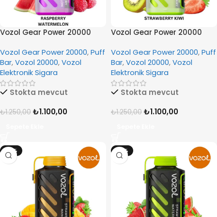
Vozol Gear Power 20000
Vozol Gear Power 20000
Raspberry Watermelon
Strawberry Kiwi
Vozol Gear Power 20000
,
Puff
Vozol Gear Power 20000
,
Puff
Bar
,
Vozol 20000
,
Vozol
Bar
,
Vozol 20000
,
Vozol
Elektronik Sigara
Elektronik Sigara
Stokta mevcut
Stokta mevcut
₺
1.100,00
₺
1.100,00
₺
1.250,00
₺
1.250,00
Sepete Ekle
Sepete Ekle
-12%
-12%