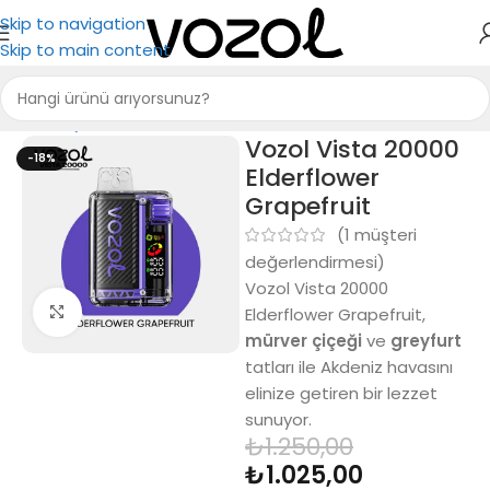
Skip to navigation
Skip to main content
Ana Sayfa
Vozol 20000
Vozol Vista 20000
-18%
Elderflower
Grapefruit
(
1
müşteri
değerlendirmesi)
Vozol Vista 20000
Büyütmek için tıkla
Elderflower Grapefruit,
mürver çiçeği
ve
greyfurt
tatları ile Akdeniz havasını
elinize getiren bir lezzet
sunuyor.
₺
1.250,00
₺
1.025,00