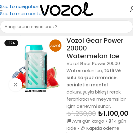
Skip to navigation
Skip to main content
Ana Sayfa
Vozol 20000
Vozol Gear Power
-12%
20000
Watermelon Ice
Vozol Gear Power 20000
Watermelon Ice,
tatlı ve
sulu karpuz aroması
nı
serinletici mentol
Büyütmek için tıkla
dokunuşuyla birleştirerek,
ferahlatıcı ve meyvemsi bir
içim deneyimi sunar.
₺
1.250,00
₺
1.100,00
🚚 Aynı gün kargo • 🔒 14 gün
iade • 💳 Kapıda ödeme