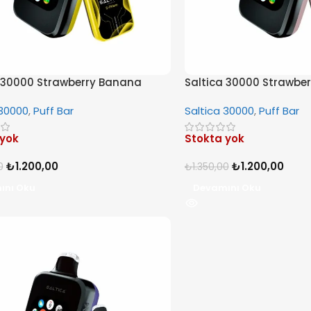
 30000 Strawberry Banana
Saltica 30000 Strawber
 30000
,
Puff Bar
Saltica 30000
,
Puff Bar
 yok
Stokta yok
₺
1.200,00
₺
1.200,00
0
₺
1.350,00
ını Oku
Devamını Oku