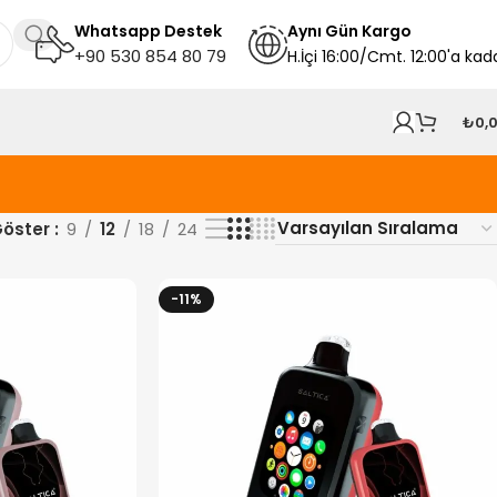
Whatsapp Destek
A
ynı
Gün Kargo
+90 530 854 80 79
H.İçi 16:00/Cmt. 12:00'a kad
₺
0,
öster
9
12
18
24
-11%