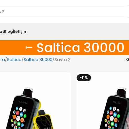
at
Blog
İletişim
Saltica 30000
fa
Saltica
Saltica 30000
Sayfa 2
G
-11%