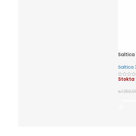
Saltica
Saltica
Stokta
₺
1.350,0
Devam