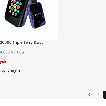
 30000 Triple Berry Blast
 30000
,
Puff Bar
 yok
₺
1.200,00
0
ını Oku
←
1