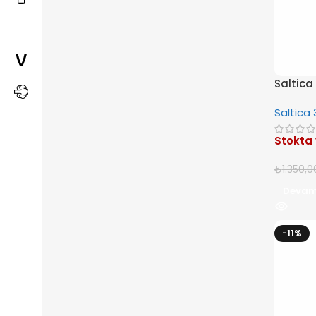
Saltica
Saltica
Stokta
₺
1.350,0
Devam
-11%