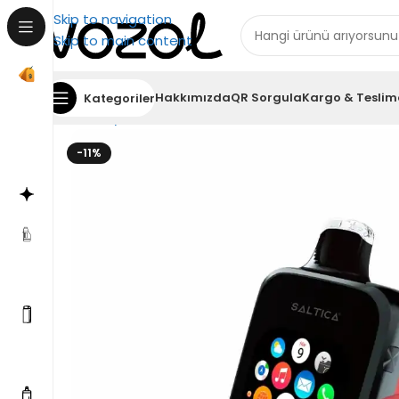
Skip to navigation
Skip to main content
Hakkımızda
QR Sorgula
Kargo & Teslim
Kategoriler
Ana Sayfa
Saltica
Saltica 30000
Saltica 30000 S
-11%