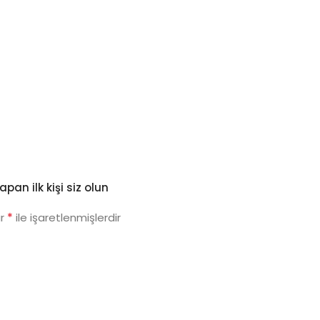
an ilk kişi siz olun
*
ar
ile işaretlenmişlerdir