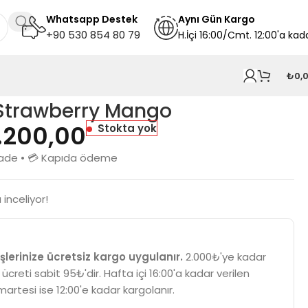
Whatsapp Destek
A
ynı
Gün Kargo
+90 530 854 80 79
H.İçi 16:00/Cmt. 12:00'a kad
₺
0,
 Strawberry Mango
.200,00
Stokta yok
n iade • 💳 Kapıda ödeme
inceliyor!
şlerinize ücretsiz kargo uygulanır.
2.000₺'ye kadar
 ücreti sabit 95₺'dir. Hafta içi 16:00'a kadar verilen
martesi ise 12:00'e kadar kargolanır.