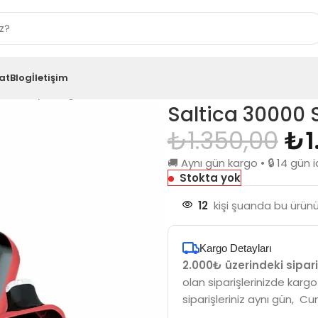
at
Blog
İletişim
trawberry Mango
Saltica 30000
₺
1.350,00
₺
1
🚚 Aynı gün kargo • 🔒 14 gü
Stokta yok
12
kişi şuanda bu ürünü 
Kargo Detayları
2.000₺ üzerindeki sipari
olan siparişlerinizde kargo
siparişleriniz aynı gün, Cu