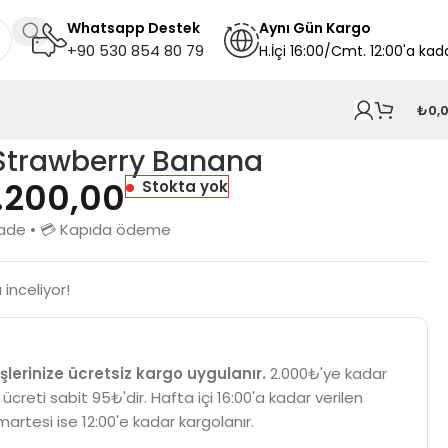
Whatsapp Destek
A
ynı
Gün Kargo
+90 530 854 80 79
H.İçi 16:00/Cmt. 12:00'a kad
₺
0,
 Strawberry Banana
.200,00
Stokta yok
n iade • 💳 Kapıda ödeme
inceliyor!
şlerinize ücretsiz kargo uygulanır.
2.000₺'ye kadar
 ücreti sabit 95₺'dir. Hafta içi 16:00'a kadar verilen
martesi ise 12:00'e kadar kargolanır.