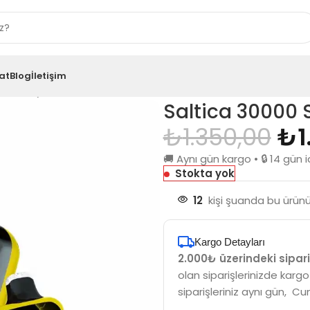
at
Blog
İletişim
trawberry Banana
Saltica 30000
₺
1.350,00
₺
1
🚚 Aynı gün kargo • 🔒 14 gü
Stokta yok
12
kişi şuanda bu ürünü 
Kargo Detayları
2.000₺ üzerindeki sipari
olan siparişlerinizde kargo
siparişleriniz aynı gün, Cu