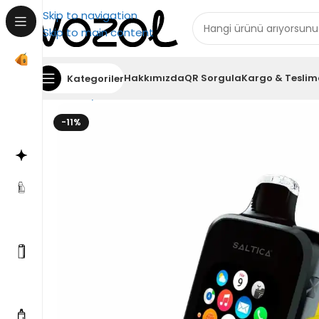
Skip to navigation
Skip to main content
Hakkımızda
QR Sorgula
Kargo & Teslim
Kategoriler
Ana Sayfa
Saltica
Saltica 30000
Saltica 30000 S
-11%