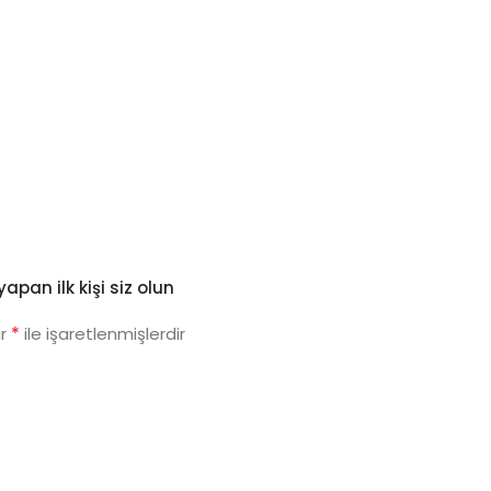
pan ilk kişi siz olun
*
ar
ile işaretlenmişlerdir