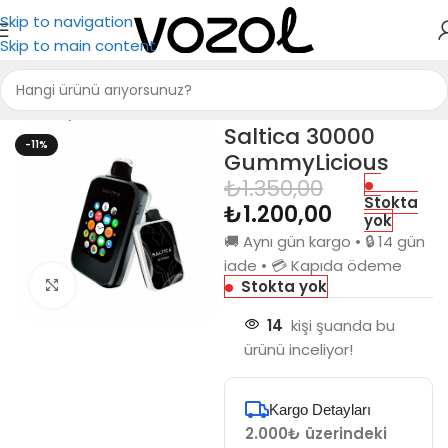
Skip to navigation
Skip to main content
Ana Sayfa
Saltica
Saltica 30000
Saltica 30000
-11%
GummyLicious
₺
1.350,00
Stokta
₺
1.200,00
yok
🚚 Aynı gün kargo • 🔒 14 gün
iade • 💳 Kapıda ödeme
Stokta yok
Büyütmek için tıkla
14
kişi şuanda bu
ürünü inceliyor!
Kargo Detayları
2.000₺ üzerindeki