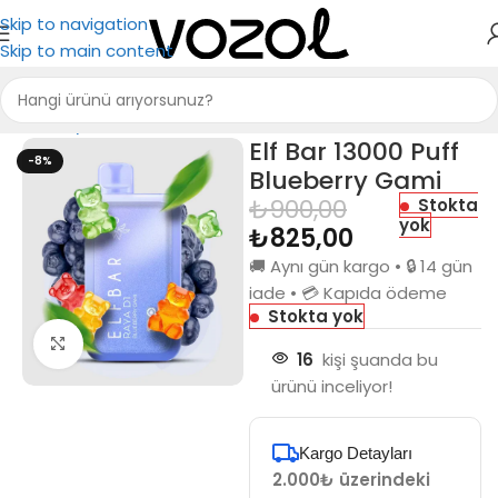
Skip to navigation
Skip to main content
Ana Sayfa
Elf Bar
Elf Bar 13000 Puff RAYA D1
Elf Bar 13000 Puff
-8%
Blueberry Gami
₺
900,00
Stokta
yok
₺
825,00
🚚 Aynı gün kargo • 🔒 14 gün
iade • 💳 Kapıda ödeme
Stokta yok
Büyütmek için tıkla
16
kişi şuanda bu
ürünü inceliyor!
Kargo Detayları
2.000₺ üzerindeki