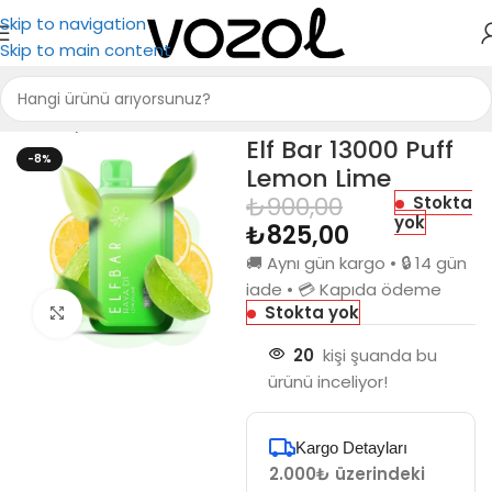
Skip to navigation
Skip to main content
Ana Sayfa
Elf Bar
Elf Bar 13000 Puff RAYA D1
Elf Bar 13000 Puff
-8%
Lemon Lime
₺
900,00
Stokta
yok
₺
825,00
🚚 Aynı gün kargo • 🔒 14 gün
iade • 💳 Kapıda ödeme
Stokta yok
Büyütmek için tıkla
20
kişi şuanda bu
ürünü inceliyor!
Kargo Detayları
2.000₺ üzerindeki