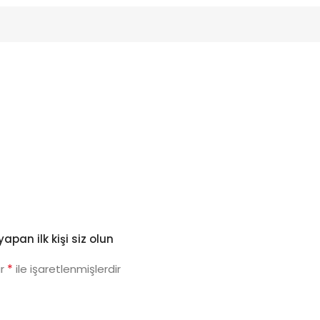
apan ilk kişi siz olun
*
ar
ile işaretlenmişlerdir