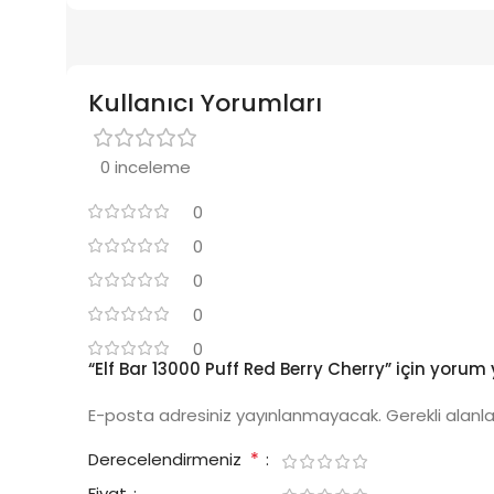
Kullanıcı Yorumları
0 inceleme
0
0
0
0
0
“Elf Bar 13000 Puff Red Berry Cherry” için yorum y
E-posta adresiniz yayınlanmayacak.
Gerekli alanl
*
Derecelendirmeniz
Fiyat