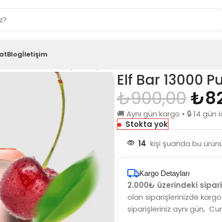
at
Blog
İletişim
r 13000 Puff Red Berry Cherry
Elf Bar 13000 P
₺
900,00
₺
8
🚚 Aynı gün kargo • 🔒 14 gü
Stokta yok
14
kişi şuanda bu ürünü
Kargo Detayları
2.000₺ üzerindeki sipari
olan siparişlerinizde kargo
siparişleriniz aynı gün, Cu