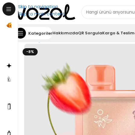
Skip to navigation
Skip to main content
Hakkımızda
QR Sorgula
Kargo & Teslim
Kategoriler
Ana Sayfa
Elf Bar
Elf Bar 13000 Puff RAYA D1
Elf Ba
-8%