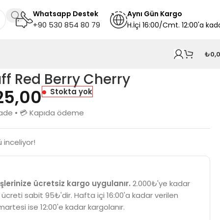
Whatsapp Destek
A
ynı
Gün Kargo
+90 530 854 80 79
H.İçi 16:00/Cmt. 12:00'a kad
₺
0,
uff Red Berry Cherry
25,00
Stokta yok
n iade • 💳 Kapıda ödeme
 inceliyor!
şlerinize ücretsiz kargo uygulanır.
2.000₺'ye kadar
 ücreti sabit 95₺'dir. Hafta içi 16:00'a kadar verilen
martesi ise 12:00'e kadar kargolanır.