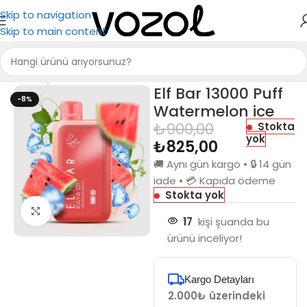
Skip to navigation
Skip to main content
Ana Sayfa
Elf Bar
Elf Bar 13000 Puff RAYA D1
Elf Bar 13000 Puff
-8%
Watermelon ice
₺
900,00
Stokta
yok
₺
825,00
🚚 Aynı gün kargo • 🔒 14 gün
iade • 💳 Kapıda ödeme
Stokta yok
Büyütmek için tıkla
17
kişi şuanda bu
ürünü inceliyor!
Kargo Detayları
2.000₺ üzerindeki