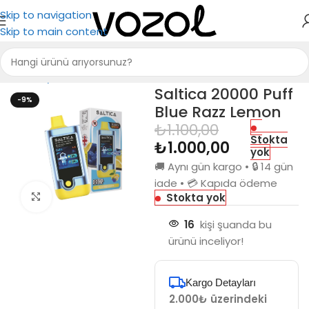
Skip to navigation
Skip to main content
Ana Sayfa
Saltica
Saltica 20000
Saltica 20000 Puff
-9%
Blue Razz Lemon
₺
1.100,00
Stokta
₺
1.000,00
yok
🚚 Aynı gün kargo • 🔒 14 gün
iade • 💳 Kapıda ödeme
Stokta yok
Büyütmek için tıkla
16
kişi şuanda bu
ürünü inceliyor!
Kargo Detayları
2.000₺ üzerindeki