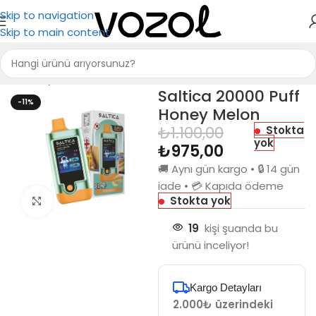
Skip to navigation
Skip to main content
Ana Sayfa
Saltica
Saltica 20000
Saltica 20000 Puff
-11%
Honey Melon
₺
1.100,00
Stokta
yok
₺
975,00
🚚 Aynı gün kargo • 🔒 14 gün
iade • 💳 Kapıda ödeme
Stokta yok
Büyütmek için tıkla
19
kişi şuanda bu
ürünü inceliyor!
Kargo Detayları
2.000₺ üzerindeki