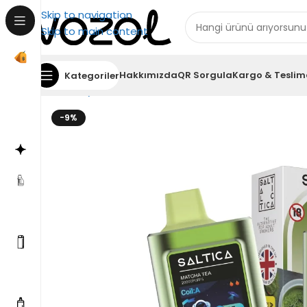
Skip to navigation
Skip to main content
Hakkımızda
QR Sorgula
Kargo & Teslim
Kategoriler
Ana Sayfa
Saltica
Saltica 20000
Saltica 20000 Pu
-9%