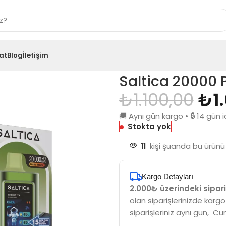
at
Blog
İletişim
ff Matcha Tea
Saltica 20000 
₺
1.100,00
₺
1
🚚 Aynı gün kargo • 🔒 14 gü
Stokta yok
11
kişi şuanda bu ürünü 
Kargo Detayları
2.000₺ üzerindeki sipari
olan siparişlerinizde kargo
siparişleriniz aynı gün, Cu