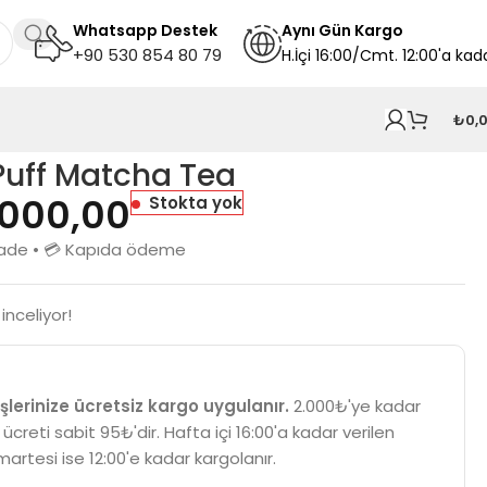
Whatsapp Destek
A
ynı
Gün Kargo
+90 530 854 80 79
H.İçi 16:00/Cmt. 12:00'a kad
₺
0,
Puff Matcha Tea
.000,00
Stokta yok
n iade • 💳 Kapıda ödeme
inceliyor!
şlerinize ücretsiz kargo uygulanır.
2.000₺'ye kadar
 ücreti sabit 95₺'dir. Hafta içi 16:00'a kadar verilen
martesi ise 12:00'e kadar kargolanır.