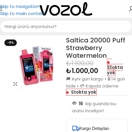
Skip to navigation
Skip to main content
Ana Sayfa
Saltica
Saltica 20000
Saltica 20000 Puff
-9%
Strawberry
Watermelon
₺
1.100,00
Stokta
₺
1.000,00
yok
🚚 Aynı gün kargo • 🔒 14 gün
Büyütmek için tıkla
iade • 💳 Kapıda ödeme
Stokta yok
16
kişi şuanda bu
ürünü inceliyor!
Kargo Detayları