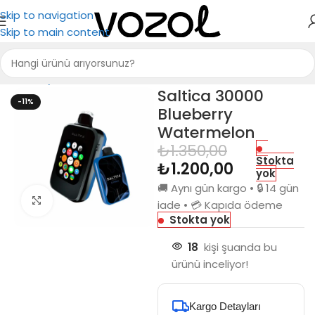
Skip to navigation
Skip to main content
Ana Sayfa
Saltica
Saltica 30000
Saltica 30000
-11%
Blueberry
Watermelon
₺
1.350,00
Stokta
₺
1.200,00
yok
🚚 Aynı gün kargo • 🔒 14 gün
Büyütmek için tıkla
iade • 💳 Kapıda ödeme
Stokta yok
18
kişi şuanda bu
ürünü inceliyor!
Kargo Detayları