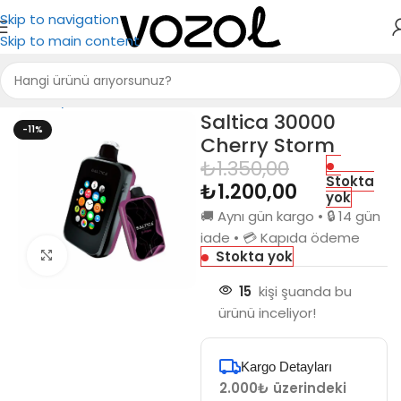
Skip to navigation
Skip to main content
Ana Sayfa
Saltica
Saltica 30000
Saltica 30000
-11%
Cherry Storm
₺
1.350,00
Stokta
₺
1.200,00
yok
🚚 Aynı gün kargo • 🔒 14 gün
iade • 💳 Kapıda ödeme
Stokta yok
Büyütmek için tıkla
15
kişi şuanda bu
ürünü inceliyor!
Kargo Detayları
2.000₺ üzerindeki