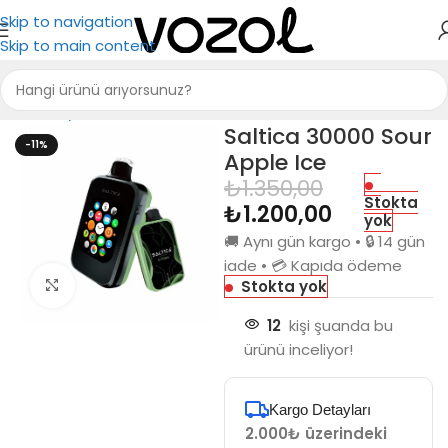
Skip to navigation
Skip to main content
Ana Sayfa
Saltica
Saltica 30000
Saltica 30000 Sour
-11%
Apple Ice
₺
1.350,00
Stokta
₺
1.200,00
yok
🚚 Aynı gün kargo • 🔒 14 gün
iade • 💳 Kapıda ödeme
Stokta yok
Büyütmek için tıkla
12
kişi şuanda bu
ürünü inceliyor!
Kargo Detayları
2.000₺ üzerindeki