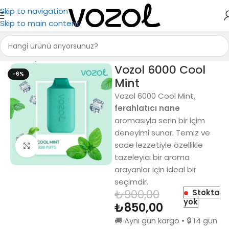
Skip to navigation
Skip to main content
Ana Sayfa
Vozol 6000
Vozol 6000 Cool
-6%
Mint
Vozol 6000 Cool Mint,
ferahlatıcı nane
aromasıyla serin bir içim
deneyimi sunar. Temiz ve
sade lezzetiyle özellikle
Büyütmek için tıkla
tazeleyici bir aroma
arayanlar için ideal bir
seçimdir.
₺
900,00
Stokta
yok
₺
850,00
🚚 Aynı gün kargo • 🔒 14 gün