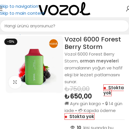
Skip to navigation
Skip to main content
Ana Sayfa
Vozol 6000
Vozol 6000 Forest
-13%
Berry Storm
Vozol 6000 Forest Berry
Storm,
orman meyveleri
aromalarının yoğun ve hafif
ekşi bir lezzet patlamasını
sunar.
Büyütmek için tıkla
₺
750,00
Stokta
yok
₺
650,00
🚚 Aynı gün kargo • 🔒 14 gün
iade • 💳 Kapıda ödeme
Stokta yok
10
kişi şuanda bu