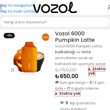
Skip to navigation
Skip to main content
Ana Sayfa
Vozol 6000
Vozol 6000
-13%
Pumpkin Latte
Vozol 6000 Pumpkin Latte,
balkabağı
ve
latte
aromalarının sıcak ve
baharatlı bir uyumunu sunar.
₺
750,00
Stokta
Büyütmek için tıkla
yok
₺
650,00
🚚 Aynı gün kargo • 🔒 14 gün
iade • 💳 Kapıda ödeme
Stokta yok
11
kişi şuanda bu
ürünü inceliyor!