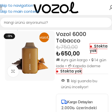
Skip to navigation
Skip to main content
Ana Sayfa
Puff Bar
Vozol 6000
-13%
Tobacco
₺
750,00
Stokta
yok
₺
650,00
🚚 Aynı gün kargo • 🔒 14 gün
iade • 💳 Kapıda ödeme
Stokta yok
Büyütmek için tıkla
11
kişi şuanda bu
ürünü inceliyor!
Kargo Detayları
2.000₺ üzerindeki