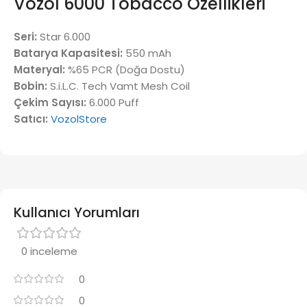
Vozol 6000 Tobacco Özellikleri
Seri:
Star 6.000
Batarya Kapasitesi:
550 mAh
Materyal:
%65 PCR (Doğa Dostu)
Bobin:
S.i.L.C. Tech Vamt Mesh Coil
Çekim Sayısı:
6.000 Puff
Satıcı:
VozolStore
Kullanıcı Yorumları
0 inceleme
0
0