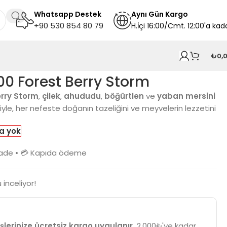
Whatsapp Destek
A
ynı
Gün Kargo
+90 530 854 80 79
H.İçi 16:00/Cmt. 12:00'a kad
₺
0,
00 Forest Berry Storm
erry Storm
,
çilek
,
ahududu
,
böğürtlen
ve
yaban mersini
iyle, her nefeste doğanın tazeliğini ve meyvelerin lezzetini
a yok
n iade • 💳 Kapıda ödeme
 inceliyor!
şlerinize ücretsiz kargo uygulanır.
2.000₺'ye kadar