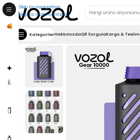
Skip to navigation
Skip to main content
Hakkımızda
QR Sorgula
Kargo & Teslim
Kategoriler
Ana Sayfa
Puff Bar
Vozol Gear 10000 Forest Berry