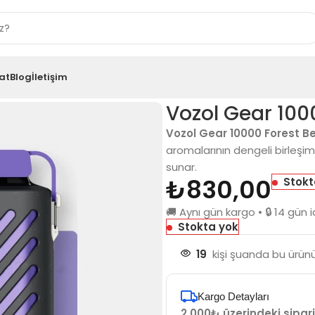
at
Blog
İletişim
 Storm
Vozol Gear 100
Vozol Gear 10000 Forest B
aromalarının dengeli birleşim
sunar.
₺
830,00
Stokt
🚚 Aynı gün kargo • 🔒 14 gü
Stokta yok
19
kişi şuanda bu ürünü
Kargo Detayları
2.000₺ üzerindeki sipari