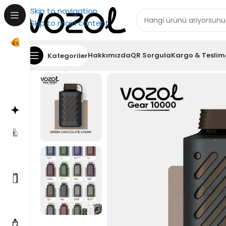
Skip to navigation
Skip to main content
Hakkımızda
QR Sorgula
Kargo & Teslim
Kategoriler
Ana Sayfa
Vozol 10000
Vozol Gear 10000 Green 