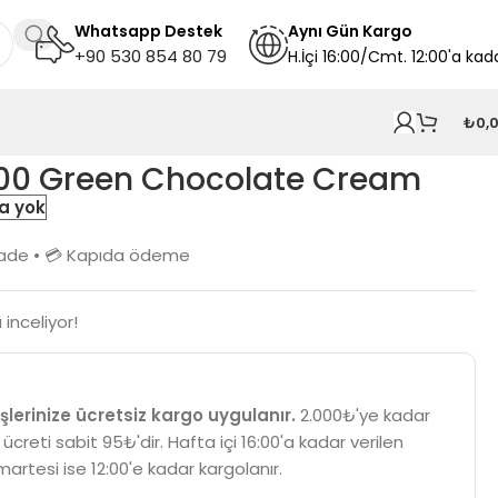
Whatsapp Destek
A
ynı
Gün Kargo
+90 530 854 80 79
H.İçi 16:00/Cmt. 12:00'a kad
₺
0,
000 Green Chocolate Cream
a yok
n iade • 💳 Kapıda ödeme
inceliyor!
şlerinize ücretsiz kargo uygulanır.
2.000₺'ye kadar
 ücreti sabit 95₺'dir. Hafta içi 16:00'a kadar verilen
martesi ise 12:00'e kadar kargolanır.