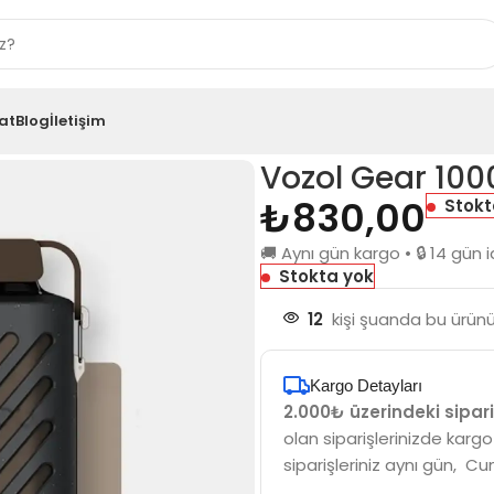
at
Blog
İletişim
Chocolate Cream
Vozol Gear 10
₺
830,00
Stokt
🚚 Aynı gün kargo • 🔒 14 gü
Stokta yok
12
kişi şuanda bu ürünü 
Kargo Detayları
2.000₺ üzerindeki sipari
olan siparişlerinizde kargo
siparişleriniz aynı gün, Cu