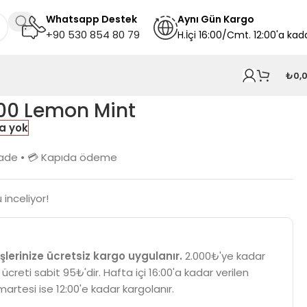
Whatsapp Destek
A
ynı
Gün Kargo
+90 530 854 80 79
H.İçi 16:00/Cmt. 12:00'a kad
₺
0,
000 Lemon Mint
a yok
n iade • 💳 Kapıda ödeme
 inceliyor!
şlerinize ücretsiz kargo uygulanır.
2.000₺'ye kadar
 ücreti sabit 95₺'dir. Hafta içi 16:00'a kadar verilen
martesi ise 12:00'e kadar kargolanır.