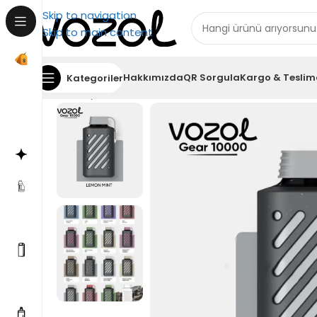
Skip to navigation
Skip to main content
Hakkımızda
QR Sorgula
Kargo & Teslim
Kategoriler
Ana Sayfa
Vozol 10000
Vozol Gear 10000 Lemon M