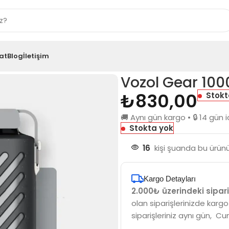
at
Blog
İletişim
int
Vozol Gear 10
₺
830,00
Stokt
🚚 Aynı gün kargo • 🔒 14 gü
Stokta yok
16
kişi şuanda bu ürünü
Kargo Detayları
2.000₺ üzerindeki sipari
olan siparişlerinizde kargo
siparişleriniz aynı gün, Cu