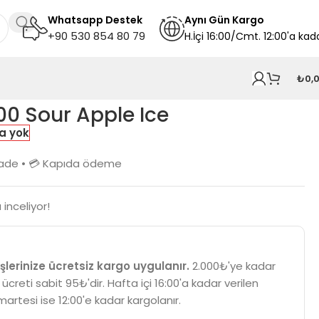
Whatsapp Destek
A
ynı
Gün Kargo
+90 530 854 80 79
H.İçi 16:00/Cmt. 12:00'a kad
₺
0,
00 Sour Apple Ice
a yok
n iade • 💳 Kapıda ödeme
inceliyor!
şlerinize ücretsiz kargo uygulanır.
2.000₺'ye kadar
 ücreti sabit 95₺'dir. Hafta içi 16:00'a kadar verilen
martesi ise 12:00'e kadar kargolanır.