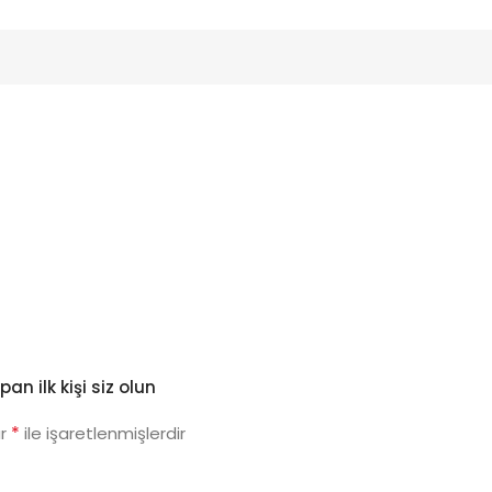
n ilk kişi siz olun
*
ar
ile işaretlenmişlerdir