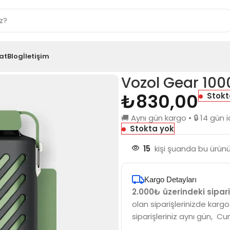
at
Blog
İletişim
ce
Vozol Gear 100
₺
830,00
Stokt
🚚 Aynı gün kargo • 🔒 14 gü
Stokta yok
15
kişi şuanda bu ürünü 
Kargo Detayları
2.000₺ üzerindeki sipari
olan siparişlerinizde kargo
siparişleriniz aynı gün, Cu