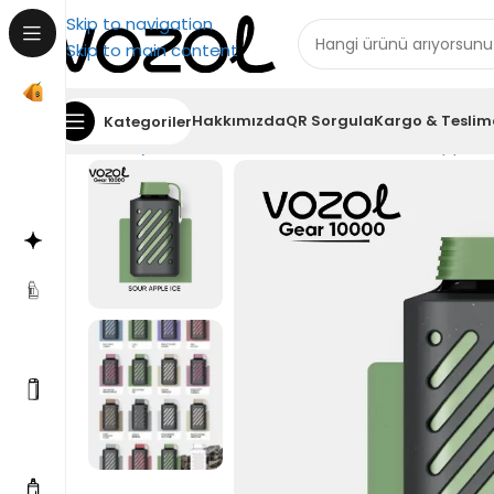
Skip to navigation
Skip to main content
Hakkımızda
QR Sorgula
Kargo & Teslim
Kategoriler
Ana Sayfa
Puff Bar
Vozol Gear 10000 Sour Apple I