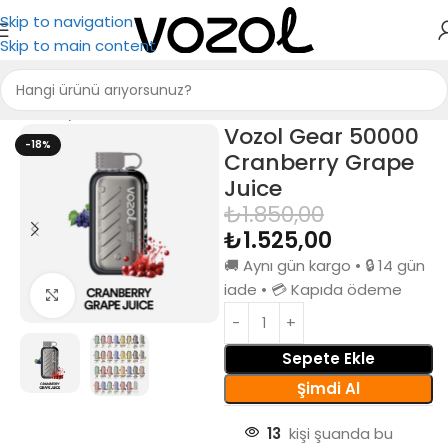
Skip to navigation
Skip to main content
Ana Sayfa
Puff Bar
Vozol Gear 50000
-18%
Cranberry Grape
Juice
₺
1.850,00
₺
1.525,00
🚚 Aynı gün kargo • 🔒 14 gün
iade • 💳 Kapıda ödeme
Büyütmek için tıkla
Sepete Ekle
Şimdi Al
13
kişi şuanda bu