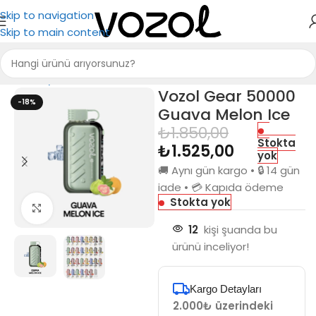
Skip to navigation
Skip to main content
Ana Sayfa
Puff Bar
Vozol Gear 50000
-18%
Guava Melon Ice
₺
1.850,00
Stokta
₺
1.525,00
yok
🚚 Aynı gün kargo • 🔒 14 gün
iade • 💳 Kapıda ödeme
Stokta yok
Büyütmek için tıkla
12
kişi şuanda bu
ürünü inceliyor!
Kargo Detayları
2.000₺ üzerindeki