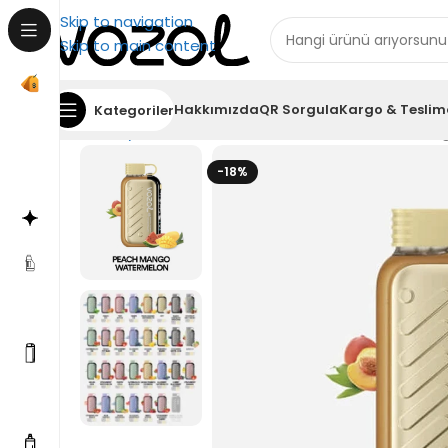
Skip to navigation
Skip to main content
Hakkımızda
QR Sorgula
Kargo & Teslim
Kategoriler
Ana Sayfa
Puff Bar
Vozol Gear 50000 Peach Man
-18%