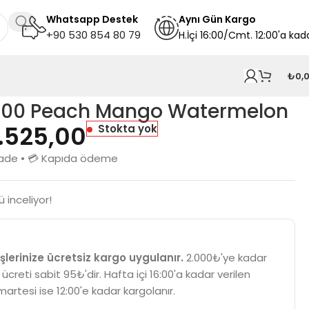
Whatsapp Destek
A
ynı
Gün Kargo
+90 530 854 80 79
H.İçi 16:00/Cmt. 12:00'a kad
₺
0,
000 Peach Mango Watermelon
1.525,00
Stokta yok
n iade • 💳 Kapıda ödeme
 inceliyor!
şlerinize ücretsiz kargo uygulanır.
2.000₺'ye kadar
 ücreti sabit 95₺'dir. Hafta içi 16:00'a kadar verilen
martesi ise 12:00'e kadar kargolanır.