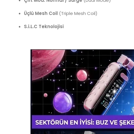
Çift Mod: Normal / Surge
(Dual Mode)
Üçlü Mesh Coil
(Triple Mesh Coil)
S.i.L.C Teknolojisi