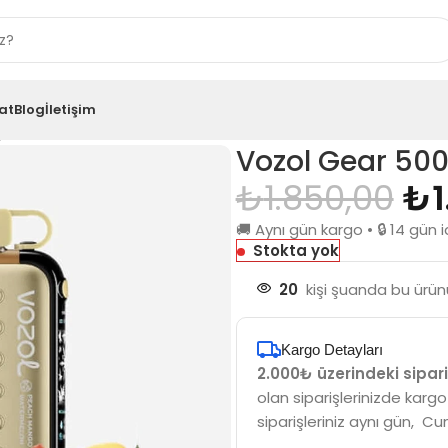
at
Blog
İletişim
go Watermelon
Vozol Gear 50
₺
1.850,00
₺
🚚 Aynı gün kargo • 🔒 14 gü
Stokta yok
20
kişi şuanda bu ürünü
Kargo Detayları
2.000₺ üzerindeki sipari
olan siparişlerinizde kargo
siparişleriniz aynı gün, Cu