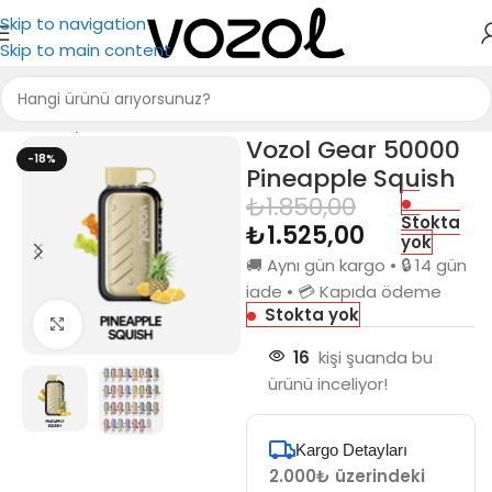
Skip to navigation
Skip to main content
Ana Sayfa
Puff Bar
Vozol Gear 50000
-18%
Pineapple Squish
₺
1.850,00
Stokta
₺
1.525,00
yok
🚚 Aynı gün kargo • 🔒 14 gün
iade • 💳 Kapıda ödeme
Stokta yok
Büyütmek için tıkla
16
kişi şuanda bu
ürünü inceliyor!
Kargo Detayları
2.000₺ üzerindeki